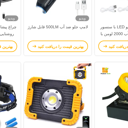
ویدیو
ویدیو
چراغ کار چراغ جلو LED با سنسور
لامپ جلو ضد آب 500LM قابل شارژ
حرکت IP65 ضد آب 2000 لومن با
بل شارژ
دریافت کنید
بهترین قیمت را دریافت کنید
بهترین ق