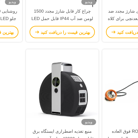
ویدیو
ویدیو
تری شارژ مجدد ضد
چراغ کار قابل شارژ مجدد 1500
عدنچی برای کلاه
لومن ضد آب IP44 قابل حمل LED
معدن
برای استفاده در داخل و خارج از
ضد آب بر
دریافت کنید
بهترین قیمت را دریافت کنید
بهترین ق
خانه
ویدیو
ROOBUCK WIN7 فوق العاده
منبع تغذیه اضطراری ایستگاه برق