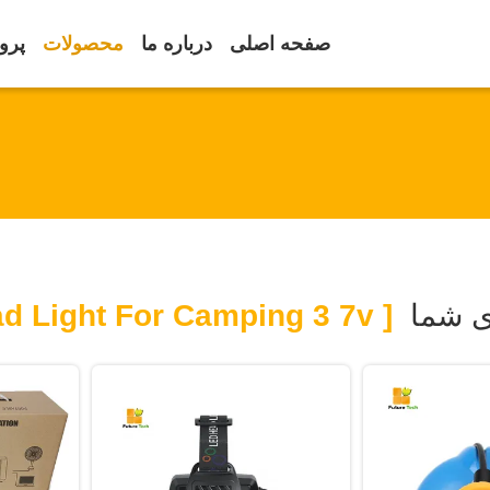
صفحه اصلی
درباره ما
محصولات
پرون
 شما
[ Head Light For Camping 3 7v ]