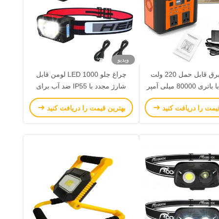
ویدیو
ایستگاه برق قابل حمل 220 ولت
چراغ جلو LED 1000 لومن قابل
300 وات با باتری 80000 میلی آمپر
شارژ مجدد با IP55 ضد آب برای
و 27 ولت PD نوع C برای کمپینگ و
کمپینگ و دوچرخه سواری
یمت را دریافت کنید
بهترین قیمت را دریافت کنید
اورژانس