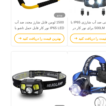
ویدیو
چراغ پیشانی ضد آب شارژی IP65 با
1500 لومن قابل شارژ مجدد ضد آب
روشنایی 500LM برای نور کار در
IP65 LED نور کار قابل حمل تاشو با
فضای باز
ایست چرخش 360 °
یمت را دریافت کنید
بهترین قیمت را دریافت کنید