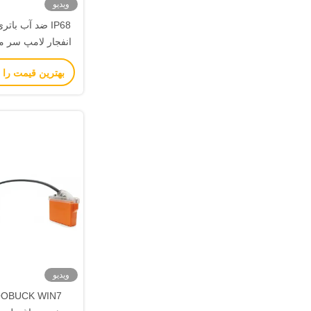
ویدیو
IP68 ضد آب با
انفجار لامپ سر م
سخت و 
بهترین قیمت را 
ویدیو