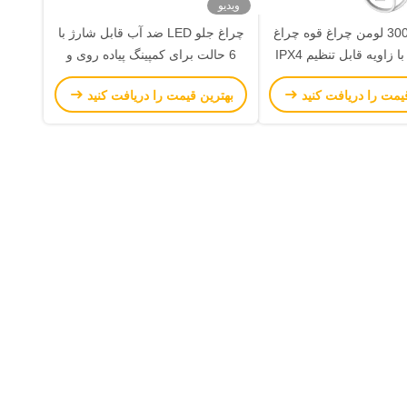
ویدیو
روشنایی 300 لومن چراغ قوه چراغ
چراغ جلو LED ضد آب قابل شارژ با
جلو LED با زاویه قابل تنظیم IPX4
6 حالت برای کمپینگ پیاده روی و
ای کمپینگ و پیاده روی
دویدن
یمت را دریافت کنید
بهترین قیمت را دریافت کنید