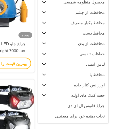
محصول منظومه شمسی
محافظت از چشم
محافظ یکبار مصرف
محافظ دست
ویدیو
محافظت از بدن
چر
حفاظت تنفسی
کمپینگ
بهترین قیمت را 
لباس ایمنی
محافظ پا
اورژانس کنار جاده
جعبه کمک های اولیه
چراغ فانوس ال ای دی
نجات دهنده خود برای معدنچی