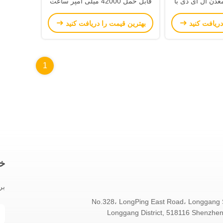
دن ال ای دی با
قابل حمل 42000 میلی آمپر ساعت
15000 لوکس روشنایی، 13 ساعت
100 وات برای 7 دستگاه به طور
دریافت کنید
بهترین قیمت را دریافت کنید
آب و اثر اثبات
همزمان
دن زیرزمینی
1
خب
بر
210، No.328، LongPing East Road، Longgang 
Longgang District, 518116 Shenzhen 