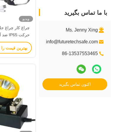
با ما تماس بگیرید
ویدیو
Ms. Jenny Xing
info@futuretechsafe.com
باتری قا
بهترین قیمت را 
86-13537553465
اکنون تماس بگیرید