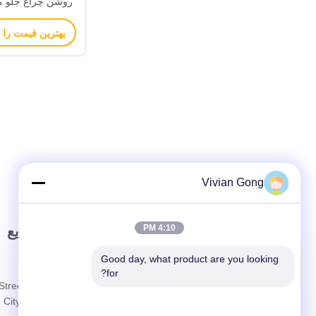
روشن چراغ جلو مع
بهترین قیمت را 
زمان اجرا، و ضد 
طراحی برای مع
Vivian Gong
4:10 PM
لینک سریع
تماس سریع
Good day, what product are you looking 
صفحه اصلی
آدرس
for?
Street,
درباره ما
City, China
محصولات